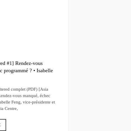
red #1] Rendez-vous
c programmé ? • Isabelle
iltered complet (PDF) [Asia
 Rendez-vous manqué, échec
belle Feng, vice-présidente et
ia Centre,
E