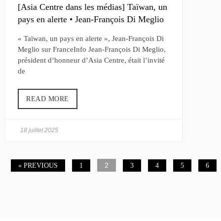
[Asia Centre dans les médias] Taïwan, un
pays en alerte • Jean-François Di Meglio
« Taïwan, un pays en alerte », Jean-François Di
Meglio sur FranceInfo Jean-François Di Meglio,
président d’honneur d’Asia Centre, était l’invité
de
READ MORE
18 juillet 2025
2
« PREVIOUS
1
3
4
5
6