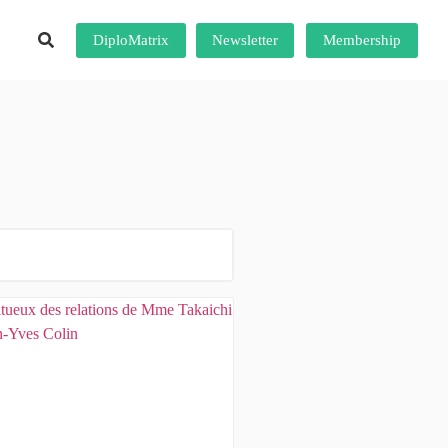
DiploMatrix
Newsletter
Membership