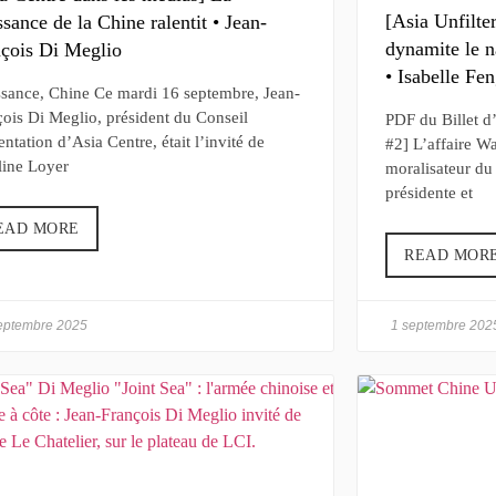
[Asia Unfilte
ssance de la Chine ralentit • Jean-
dynamite le n
çois Di Meglio
• Isabelle Fe
ssance, Chine Ce mardi 16 septembre, Jean-
ois Di Meglio, président du Conseil
PDF du Billet d
entation d’Asia Centre, était l’invité de
#2] L’affaire W
line Loyer
moralisateur du
présidente et
EAD MORE
READ MOR
eptembre 2025
1 septembre 202