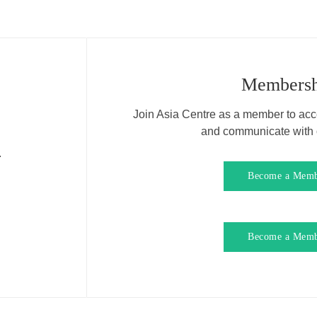
Membersh
Join Asia Centre as a member to acce
and communicate with o
.
Become a Mem
Become a Mem