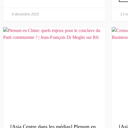
8 décembre 2025
13 n
[Asia Centre dans les médias] Plenum en
[Asi