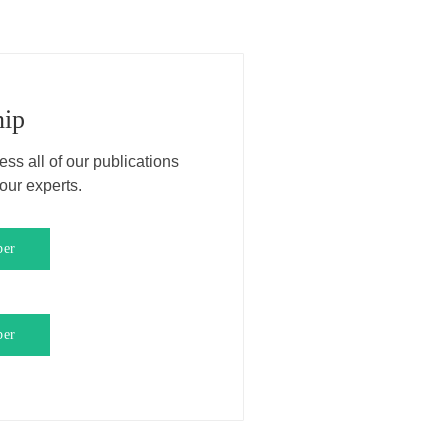
ip
ss all of our publications
ur experts.
ber
ber